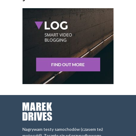
Nagrywam testy samochodów (czasem też
motocykli). Zaczęło się od przypadkowego