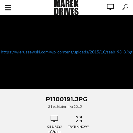
https://wieruszewski.com/wp-content/uploads/2015/10/saab_93_3.jpg
P1100191.JPG
21 października 2015
OBEJRZYJ
TRYB KINOWY
PÓŹNIEJ