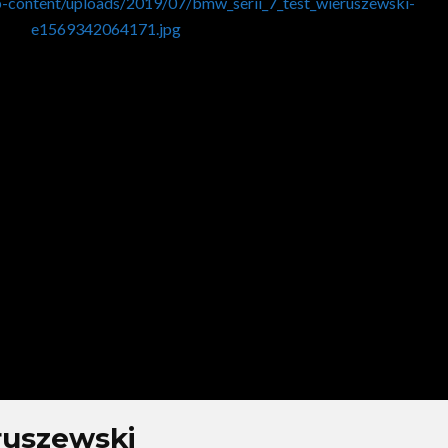
p-content/uploads/2019/07/bmw_serii_7_test_wieruszewski-
e1569342064171.jpg
ruszewski