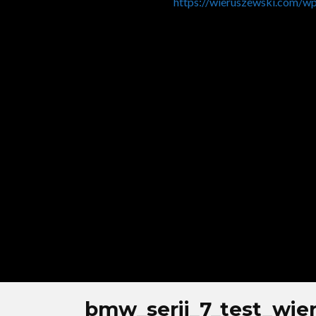
https://wieruszewski.com/w
bmw_serii_7_test_wie