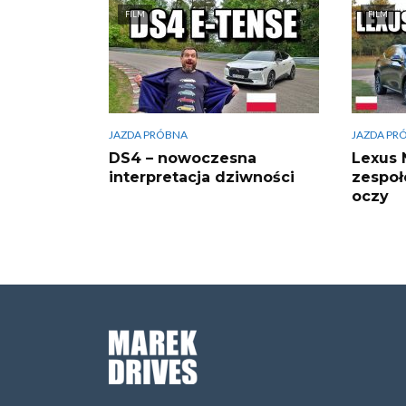
FILM
FILM
JAZDA PRÓBNA
JAZDA PR
DS4 – nowoczesna
Lexus 
interpretacja dziwności
zespoł
oczy