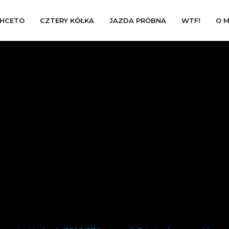
HCETO
CZTERY KÓŁKA
JAZDA PRÓBNA
WTF!
O M