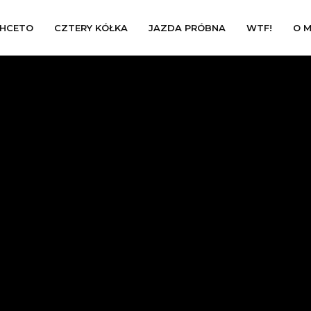
HCETO
CZTERY KÓŁKA
JAZDA PRÓBNA
WTF!
O M