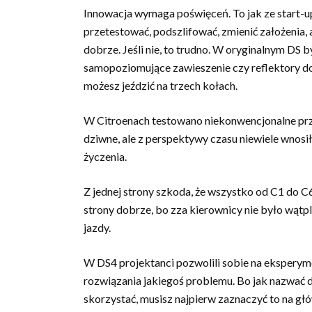
Innowacja wymaga poświęceń. To jak ze start-u
przetestować, podszlifować, zmienić założenia, 
dobrze. Jeśli nie, to trudno. W oryginalnym DS b
samopoziomujące zawieszenie czy reflektory do
możesz jeździć na trzech kołach.
W Citroenach testowano niekonwencjonalne prz
dziwne, ale z perspektywy czasu niewiele wnosił
życzenia.
Z jednej strony szkoda, że wszystko od C1 do C
strony dobrze, bo zza kierownicy nie było wątpl
jazdy.
W DS4 projektanci pozwolili sobie na eksperymen
rozwiązania jakiegoś problemu. Bo jak nazwać d
skorzystać, musisz najpierw zaznaczyć to na głó