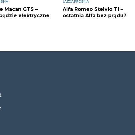
ÓBNA
JAZDA PRÓBNA
e Macan GTS –
Alfa Romeo Stelvio Ti –
będzie elektryczne
ostatnia Alfa bez prądu?
).
e