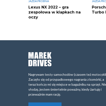
JAZDA PRÓBNA
JAZDA PR
Lexus NX 2022 – gra
Porsch
zespołowa w klapkach na
Turbo 
oczy
Nagrywam testy samochodów (czasem też motocykli
Zaczęło się od przypadkowego nagrania z komórki, a
teraz kończy mi się miejsce w bagażniku na sprzęt. Ni
słodzę, jestem śmiertelnie poważny, kiedy żartuję i
przeważnie mam rację.