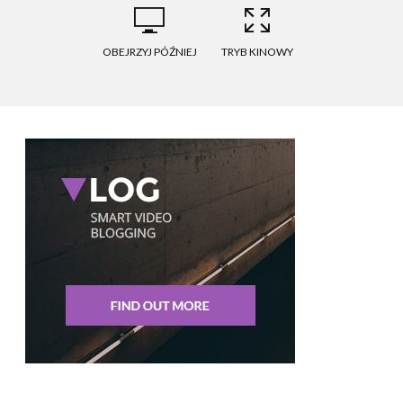
OBEJRZYJ PÓŹNIEJ
TRYB KINOWY