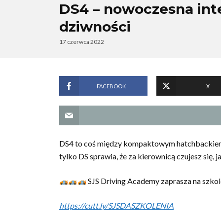
DS4 – nowoczesna int
dziwności
17 czerwca 2022
FACEBOOK
X
DS4 to coś między kompaktowym hatchbackiem a
tylko DS sprawia, że za kierownicą czujesz się, 
SJS Driving Academy zaprasza na szkol
https://cutt.ly/SJSDASZKOLENIA