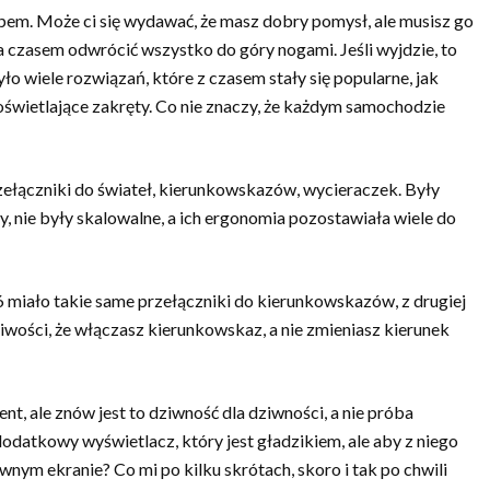
pem. Może ci się wydawać, że masz dobry pomysł, ale musisz go
a czasem odwrócić wszystko do góry nogami. Jeśli wyjdzie, to
yło wiele rozwiązań, które z czasem stały się popularne, jak
świetlające zakręty. Co nie znaczy, że każdym samochodzie
ełączniki do świateł, kierunkowskazów, wycieraczek. Były
y, nie były skalowalne, a ich ergonomia pozostawiała wiele do
6 miało takie same przełączniki do kierunkowskazów, z drugiej
iwości, że włączasz kierunkowskaz, a nie zmieniasz kierunek
t, ale znów jest to dziwność dla dziwności, a nie próba
odatkowy wyświetlacz, który jest gładzikiem, ale aby z niego
wnym ekranie? Co mi po kilku skrótach, skoro i tak po chwili