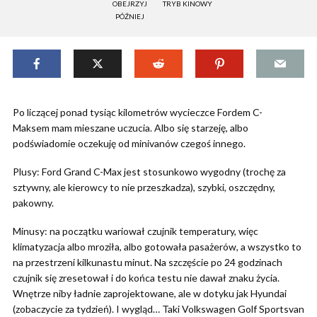
OBEJRZYJ
TRYB KINOWY
PÓŹNIEJ
Po liczącej ponad tysiąc kilometrów wycieczce Fordem C-
Maksem mam mieszane uczucia. Albo się starzeję, albo
podświadomie oczekuję od minivanów czegoś innego.
Plusy: Ford Grand C-Max jest stosunkowo wygodny (trochę za
sztywny, ale kierowcy to nie przeszkadza), szybki, oszczędny,
pakowny.
Minusy: na początku wariował czujnik temperatury, więc
klimatyzacja albo mroziła, albo gotowała pasażerów, a wszystko to
na przestrzeni kilkunastu minut. Na szczęście po 24 godzinach
czujnik się zresetował i do końca testu nie dawał znaku życia.
Wnętrze niby ładnie zaprojektowane, ale w dotyku jak Hyundai
(zobaczycie za tydzień). I wygląd… Taki Volkswagen Golf Sportsvan