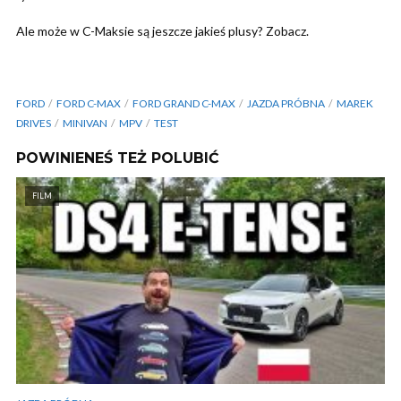
Ale może w C-Maksie są jeszcze jakieś plusy? Zobacz.
FORD
FORD C-MAX
FORD GRAND C-MAX
JAZDA PRÓBNA
MAREK
DRIVES
MINIVAN
MPV
TEST
POWINIENEŚ TEŻ POLUBIĆ
FILM