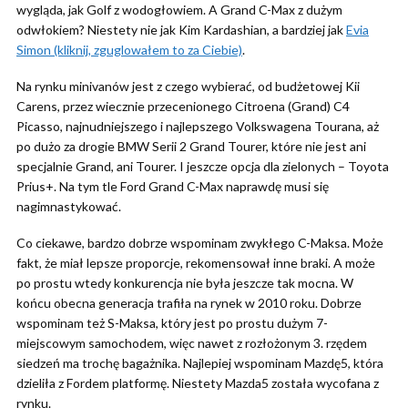
wygląda, jak Golf z wodogłowiem. A Grand C-Max z dużym
odwłokiem? Niestety nie jak Kim Kardashian, a bardziej jak
Evia
Simon (kliknij, zguglowałem to za Ciebie)
.
Na rynku minivanów jest z czego wybierać, od budżetowej Kii
Carens, przez wiecznie przecenionego Citroena (Grand) C4
Picasso, najnudniejszego i najlepszego Volkswagena Tourana, aż
po dużo za drogie BMW Serii 2 Grand Tourer, które nie jest ani
specjalnie Grand, ani Tourer. I jeszcze opcja dla zielonych – Toyota
Prius+. Na tym tle Ford Grand C-Max naprawdę musi się
nagimnastykować.
Co ciekawe, bardzo dobrze wspominam zwykłego C-Maksa. Może
fakt, że miał lepsze proporcje, rekomensował inne braki. A może
po prostu wtedy konkurencja nie była jeszcze tak mocna. W
końcu obecna generacja trafiła na rynek w 2010 roku. Dobrze
wspominam też S-Maksa, który jest po prostu dużym 7-
miejscowym samochodem, więc nawet z rozłożonym 3. rzędem
siedzeń ma trochę bagażnika. Najlepiej wspominam Mazdę5, która
dzieliła z Fordem platformę. Niestety Mazda5 została wycofana z
rynku.