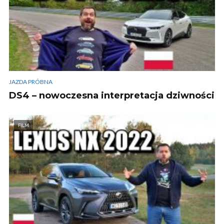
JAZDA PRÓBNA
DS4 – nowoczesna interpretacja dziwności
FILM