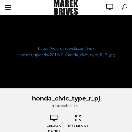
https://wieruszewski.com/wp-
content/uploads/2016/11/honda_civic_type_R_PJ.jpg
honda_civic_type_r_pj
4 listopada 2016
OBEJRZYJ
TRYB KINOWY
PÓŹNIEJ