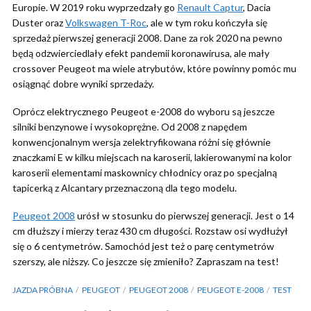
Europie. W 2019 roku wyprzedzały go
Renault Captur
, Dacia
Duster oraz
Volkswagen T-Roc
, ale w tym roku kończyła się
sprzedaż pierwszej generacji 2008. Dane za rok 2020 na pewno
będą odzwierciedlały efekt pandemii koronawirusa, ale mały
crossover Peugeot ma wiele atrybutów, które powinny pomóc mu
osiągnąć dobre wyniki sprzedaży.
Oprócz elektrycznego Peugeot e-2008 do wyboru są jeszcze
silniki benzynowe i wysokoprężne. Od 2008 z napędem
konwencjonalnym wersja zelektryfikowana różni się głównie
znaczkami E w kilku miejscach na karoserii, lakierowanymi na kolor
karoserii elementami maskownicy chłodnicy oraz po specjalną
tapicerką z Alcantary przeznaczoną dla tego modelu.
Peugeot 2008
urósł w stosunku do pierwszej generacji. Jest o 14
cm dłuższy i mierzy teraz 430 cm długości. Rozstaw osi wydłużył
się o 6 centymetrów. Samochód jest też o parę centymetrów
szerszy, ale niższy. Co jeszcze się zmieniło? Zapraszam na test!
JAZDA PRÓBNA
PEUGEOT
PEUGEOT 2008
PEUGEOT E-2008
TEST