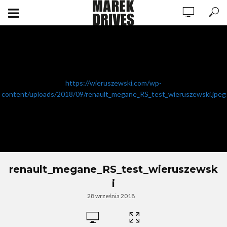
https://wieruszewski.com/wp-
content/uploads/2018/09/renault_megane_RS_test_wieruszewski.jpeg
renault_megane_RS_test_wieruszewsk
i
28 września 2018