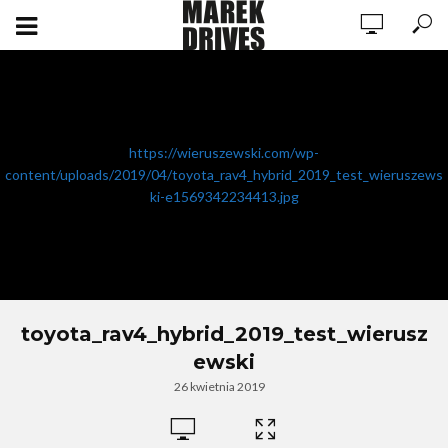
https://wieruszewski.com/wp-
content/uploads/2019/04/toyota_rav4_hybrid_2019_test_wieruszews
ki-e1569342234413.jpg
toyota_rav4_hybrid_2019_test_wierusz
ewski
26 kwietnia 2019