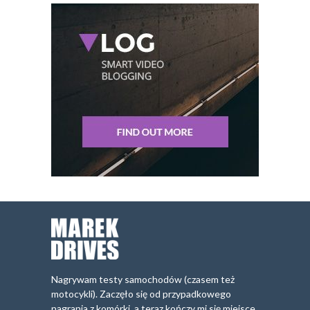
Nagrywam testy samochodów (czasem też
motocykli). Zaczęło się od przypadkowego
nagrania z komórki, a teraz kończy mi się miejsce