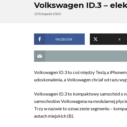
Volkswagen ID.3 – ele
13 listopada 2020
FACEBOOK
X
Volkswagen ID.3 to coś między Teslą a iPhonem.
udoskonalenia, a Volkswagen chciał od razu wyp
Volkswagen ID.3 to kompaktowy samochód o nap
samochodów Volkswagena na modularnej płyci
Trzy w nazwie to oznaczenie segmentu – kompakt
autach miejskich (B).