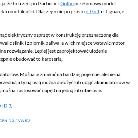
a, że to trzeci po Garbusie i
Golfie
przełomowy model
ektromobilności. Dlaczego nie po prostu
e-Golf
, e-Tiguan, e-
nąć elektryczny osprzęt w konstrukcję przeznaczoną dla
ć silnik i zbiornik paliwa, a w ich miejsce wstawić motor
alne rozwiązanie. Lepiej jest zaprojektować ułożenie
ępnie obudować to karoserią.
atorów. Można je zmienić na bardziej pojemne, ale nie na
zednią a tylną osią można dołożyć lub odjąć akumulatorów w
nt, można zastosować napęd na jedną lub obie osie.
 ID.3
.
EN ID.3
VW ID3