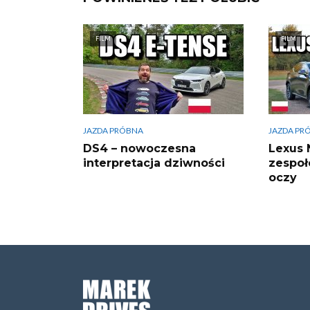
FILM
FILM
JAZDA PRÓBNA
JAZDA PR
DS4 – nowoczesna
Lexus 
interpretacja dziwności
zespoł
oczy