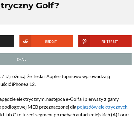
ktryczny Golf?
REDDIT
PINTEREST
EMAIL
 Z tą różnicą, że Tesla i Apple stopniowo wprowadzają
uścić iPhone’a 12.
ędzie elektrycznym, następca e-Golfa i pierwszy z gamy
e podłogowej MEB przeznaczonej dla
pojazdów elektrycznych
.
 lub C to trzeci segment po małych autach miejskich (A) i oraz