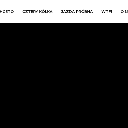
HCETO
CZTERY KÓŁKA
JAZDA PRÓBNA
WTF!
O M