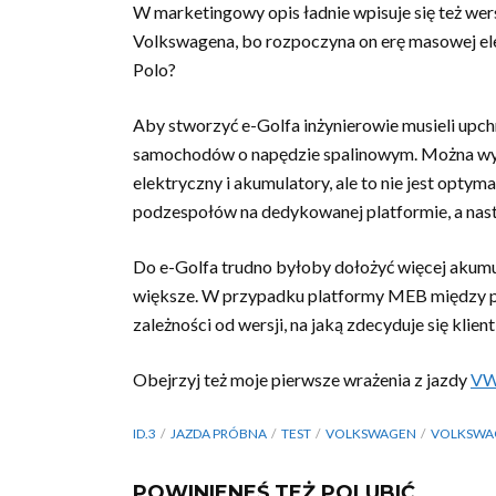
W marketingowy opis ładnie wpisuje się też wersj
Volkswagena, bo rozpoczyna on erę masowej el
Polo?
Aby stworzyć e-Golfa inżynierowie musieli upch
samochodów o napędzie spalinowym. Można wywali
elektryczny i akumulatory, ale to nie jest optym
podzespołów na dedykowanej platformie, a nast
Do e-Golfa trudno byłoby dołożyć więcej akumul
większe. W przypadku platformy MEB między pr
zależności od wersji, na jaką zdecyduje się klie
Obejrzyj też moje pierwsze wrażenia z jazdy
VW
ID.3
JAZDA PRÓBNA
TEST
VOLKSWAGEN
VOLKSWAG
POWINIENEŚ TEŻ POLUBIĆ