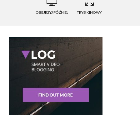
OBEJRZYJ PÓŹNIEJ
TRYB KINOWY