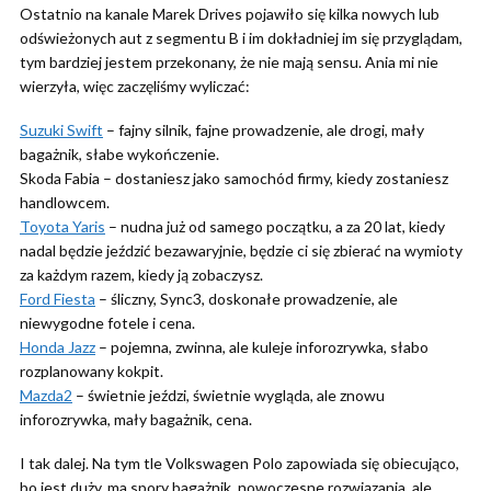
Ostatnio na kanale Marek Drives pojawiło się kilka nowych lub
odświeżonych aut z segmentu B i im dokładniej im się przyglądam,
tym bardziej jestem przekonany, że nie mają sensu. Ania mi nie
wierzyła, więc zaczęliśmy wyliczać:
Suzuki Swift
– fajny silnik, fajne prowadzenie, ale drogi, mały
bagażnik, słabe wykończenie.
Skoda Fabia – dostaniesz jako samochód firmy, kiedy zostaniesz
handlowcem.
Toyota Yaris
– nudna już od samego początku, a za 20 lat, kiedy
nadal będzie jeździć bezawaryjnie, będzie ci się zbierać na wymioty
za każdym razem, kiedy ją zobaczysz.
Ford Fiesta
– śliczny, Sync3, doskonałe prowadzenie, ale
niewygodne fotele i cena.
Honda Jazz
– pojemna, zwinna, ale kuleje inforozrywka, słabo
rozplanowany kokpit.
Mazda2
– świetnie jeździ, świetnie wygląda, ale znowu
inforozrywka, mały bagażnik, cena.
I tak dalej. Na tym tle Volkswagen Polo zapowiada się obiecująco,
bo jest duży, ma spory bagażnik, nowoczesne rozwiązania, ale…