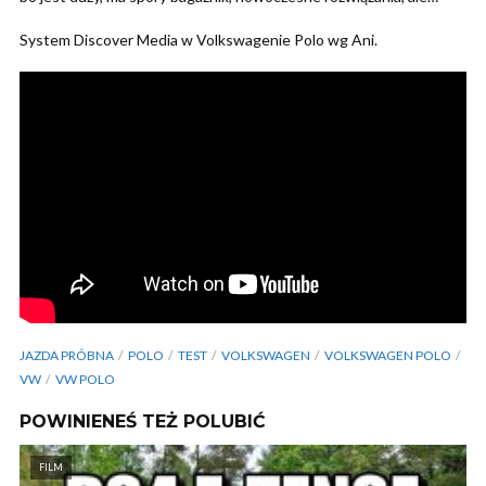
System Discover Media w Volkswagenie Polo wg Ani.
JAZDA PRÓBNA
POLO
TEST
VOLKSWAGEN
VOLKSWAGEN POLO
VW
VW POLO
POWINIENEŚ TEŻ POLUBIĆ
FILM