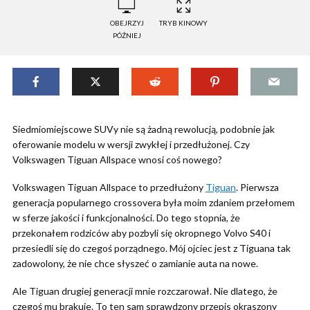
OBEJRZYJ
TRYB KINOWY
PÓŹNIEJ
Siedmiomiejscowe SUVy nie są żadną rewolucją, podobnie jak
oferowanie modelu w wersji zwykłej i przedłużonej. Czy
Volkswagen Tiguan Allspace wnosi coś nowego?
Volkswagen Tiguan Allspace to przedłużony
Tiguan
. Pierwsza
generacja popularnego crossovera była moim zdaniem przełomem
w sferze jakości i funkcjonalności. Do tego stopnia, że
przekonałem rodziców aby pozbyli się okropnego Volvo S40 i
przesiedli się do czegoś porządnego. Mój ojciec jest z Tiguana tak
zadowolony, że nie chce słyszeć o zamianie auta na nowe.
Ale Tiguan drugiej generacji mnie rozczarował. Nie dlatego, że
czegoś mu brakuje. To ten sam sprawdzony przepis okraszony