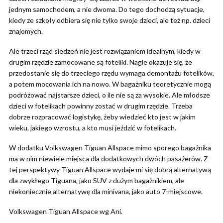
jednym samochodem, a nie dwoma. Do tego dochodzą sytuacje,
kiedy ze szkoły odbiera się nie tylko swoje dzieci, ale też np. dzieci
znajomych.
Ale trzeci rząd siedzeń nie jest rozwiązaniem idealnym, kiedy w
drugim rzędzie zamocowane są foteliki. Nagle okazuje się, że
przedostanie się do trzeciego rzędu wymaga demontażu fotelików,
a potem mocowania ich na nowo. W bagażniku teoretycznie mogą
podróżować najstarsze dzieci, o ile nie są za wysokie. Ale młodsze
dzieci w fotelikach powinny zostać w drugim rzędzie. Trzeba
dobrze rozpracować logistykę, żeby wiedzieć kto jest w jakim
wieku, jakiego wzrostu, a kto musi jeździć w fotelikach.
W dodatku Volkswagen Tiguan Allspace mimo sporego bagażnika
ma w nim niewiele miejsca dla dodatkowych dwóch pasażerów. Z
tej perspektywy Tiguan Allspace wydaje mi się dobrą alternatywą
dla zwykłego Tiguana, jako SUV z dużym bagażnikiem, ale
niekoniecznie alternatywę dla minivana, jako auto 7-miejscowe.
Volkswagen Tiguan Allspace wg Ani.