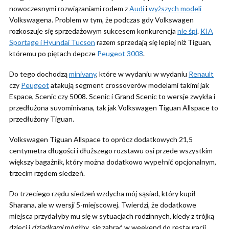
nowoczesnymi rozwiązaniami rodem z
Audi
i
wyższych modeli
Volkswagena. Problem w tym, że podczas gdy Volkswagen
rozkoszuje się sprzedażowym sukcesem konkurencja
nie śpi
.
KIA
Sportage i Hyundai Tucson
razem sprzedają się lepiej niż Tiguan,
któremu po piętach depcze
Peugeot 3008
.
Do tego dochodzą
minivany
, które w wydaniu w wydaniu
Renault
czy
Peugeot
atakują segment crossoverów modelami takimi jak
Espace, Scenic czy 5008. Scenic i Grand Scenic to wersje zwykła i
przedłużona suvominivana, tak jak Volkswagen Tiguan Allspace to
przedłużony Tiguan.
Volkswagen Tiguan Allspace to oprócz dodatkowych 21,5
centymetra długości i dłuższego rozstawu osi przede wszystkim
większy bagażnik, który można dodatkowo wypełnić opcjonalnym,
trzecim rzędem siedzeń.
Do trzeciego rzędu siedzeń wzdycha mój sąsiad, który kupił
Sharana, ale w wersji 5-miejscowej. Twierdzi, że dodatkowe
miejsca przydałyby mu się w sytuacjach rodzinnych, kiedy z trójką
dzieci i
dziadkami
mógłby się zabrać w weekend do restauracji