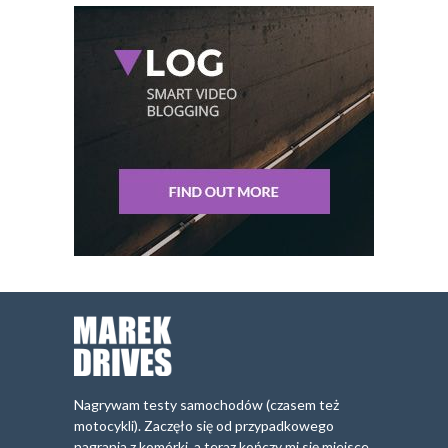
Nagrywam testy samochodów (czasem też
motocykli). Zaczęło się od przypadkowego
nagrania z komórki, a teraz kończy mi się miejsce