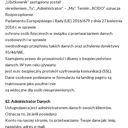
„Użytkownik” zastąpiony został
określeniem „Ty”, „Administrator” – „My”. Termin „RODO” oznacza
Rozporządzenie
Parlamentu Europejskiego i Rady (UE) 2016/679 z dnia 27 kwietnia
2016 r. w sprawie
ochrony osób fizycznych w związku z przetwarzaniem danych
osobowych i w sprawie
swobodnego przepływu takich danych oraz uchylenia dyrektywy
95/46/WE.
Szanujemy prawo do prywatności i dbamy o bezpieczeństwo
danych. W tym celu używany
jest m.in. bezpieczny protokół szyfrowania komunikacji (SSL).
Dane osobowe podawane w formularzu na landing page’u są
traktowane jako poufne i nie
są widoczne dla osób nieuprawnionych.
§2. Administrator Danych
Usługodawca jest administratorem danych swoich klientów.
Oznacza to, że jeśli posiadasz
Konto na naszej stronie, to przetwarzamy Twoje dane jak: imię,
nazwisko, adres e-mail,