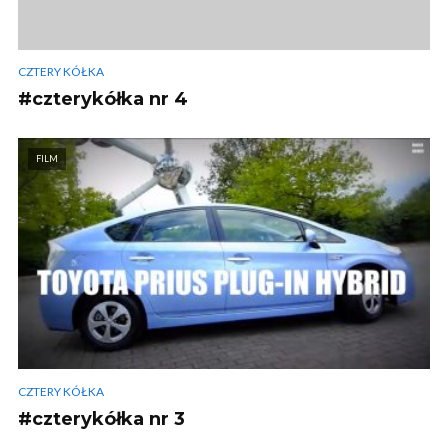
CZTERY KÓŁKA
#czterykółka nr 4
FILM
CZTERY KÓŁKA
#czterykółka nr 3