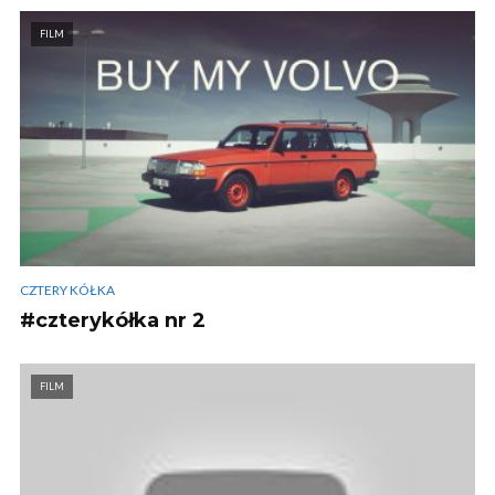
FILM
CZTERY KÓŁKA
#czterykółka nr 2
FILM