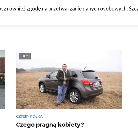
żasz również zgodę na przetwarzanie danych osobowych. Szcze
HCETO
CZTERY KÓŁKA
JAZDA PRÓBNA
WTF!
O M
FILM
CZTERY KÓŁKA
Czego pragną kobiety?