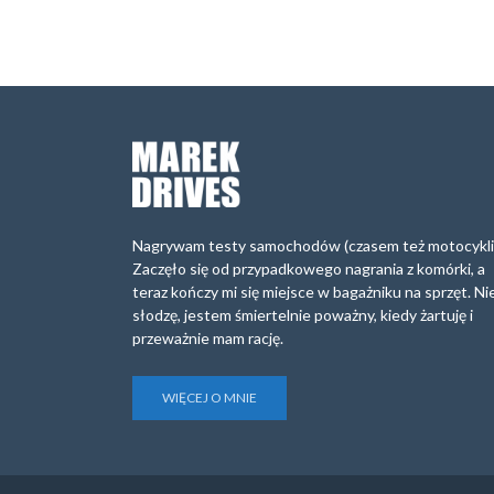
Nagrywam testy samochodów (czasem też motocykli
Zaczęło się od przypadkowego nagrania z komórki, a
teraz kończy mi się miejsce w bagażniku na sprzęt. Ni
słodzę, jestem śmiertelnie poważny, kiedy żartuję i
przeważnie mam rację.
WIĘCEJ O MNIE