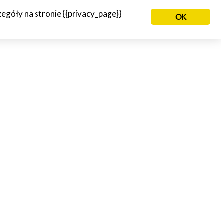
góły na stronie {{privacy_page}}
OK
NIE