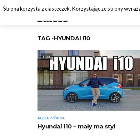
Strona korzysta z ciasteczek. Korzystając ze strony wyra
#C
TAG -HYUNDAI I10
FILM
JAZDA PRÓBNA
Hyundai i10 – mały ma styl