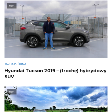
FILM
JAZDA PRÓBNA
Hyundai Tucson 2019 – (trochę) hybrydowy
SUV
FILM