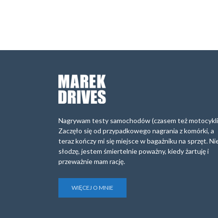
Nagrywam testy samochodów (czasem też motocykli
Zaczęło się od przypadkowego nagrania z komórki, a
teraz kończy mi się miejsce w bagażniku na sprzęt. Ni
słodzę, jestem śmiertelnie poważny, kiedy żartuję i
przeważnie mam rację.
WIĘCEJ O MNIE