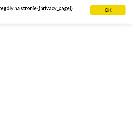
góły na stronie {{privacy_page}}
OK
NIE