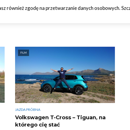
żasz również zgodę na przetwarzanie danych osobowych. Szcze
HCETO
CZTERY KÓŁKA
JAZDA PRÓBNA
WTF!
O M
FILM
JAZDA PRÓBNA
Volkswagen T-Cross – Tiguan, na
którego cię stać