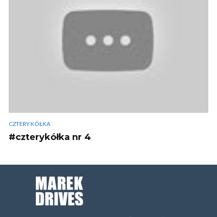
CZTERY KÓŁKA
#czterykółka nr 4