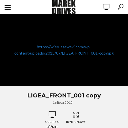
https://wieruszewski.com/wp-
content/uploads/2015/07/LIGEA_FRONT_001-copy.jpg
LIGEA_FRONT_001 copy
16 lipca 2015
OBEJRZYJ
TRYB KINOWY
PÓŹNIEJ