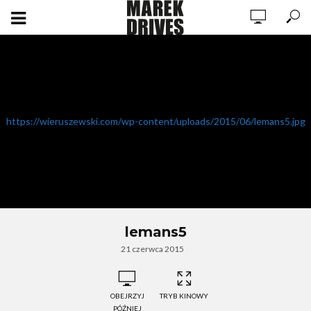
https://wieruszewski.com/wp-content/uploads/2015/06/lemans5.jpg
lemans5
21 czerwca 2015
OBEJRZYJ
TRYB KINOWY
PÓŹNIEJ