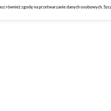
żasz również zgodę na przetwarzanie danych osobowych. Szcze
HCETO
CZTERY KÓŁKA
JAZDA PRÓBNA
WTF!
O M