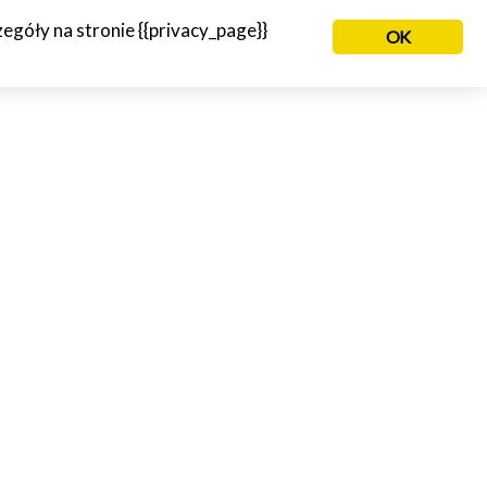
góły na stronie {{privacy_page}}
OK
NIE