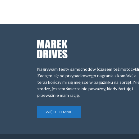
Nagrywam testy samochodów (czasem też motocykli
Zaczęło się od przypadkowego nagrania z komórki, a
teraz kończy mi się miejsce w bagażniku na sprzęt. Ni
słodzę, jestem śmiertelnie poważny, kiedy żartuję i
przeważnie mam rację.
WIĘCEJ O MNIE