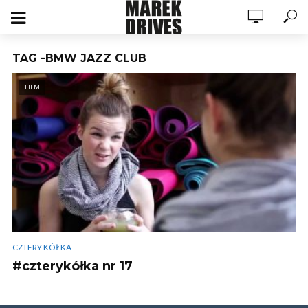
TAG -BMW JAZZ CLUB
FILM
CZTERY KÓŁKA
#czterykółka nr 17