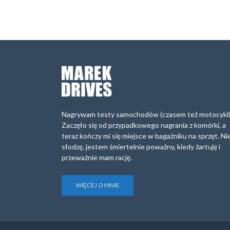
Nagrywam testy samochodów (czasem też motocykli
Zaczęło się od przypadkowego nagrania z komórki, a
teraz kończy mi się miejsce w bagażniku na sprzęt. Ni
słodzę, jestem śmiertelnie poważny, kiedy żartuję i
przeważnie mam rację.
WIĘCEJ O MNIE