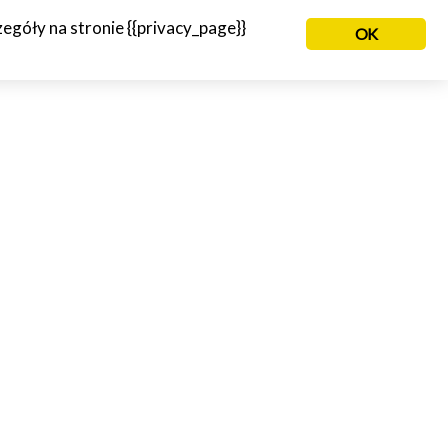
góły na stronie {{privacy_page}}
OK
NIE