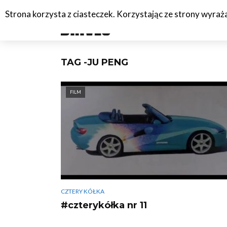
Strona korzysta z ciasteczek. Korzystając ze strony wyra
#C
TAG -JU PENG
FILM
CZTERY KÓŁKA
#czterykółka nr 11