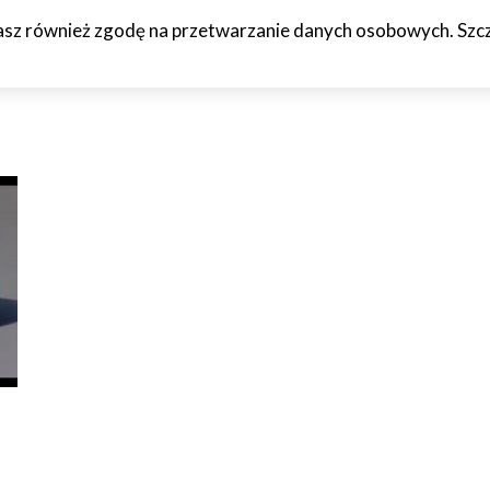
żasz również zgodę na przetwarzanie danych osobowych. Szcze
HCETO
CZTERY KÓŁKA
JAZDA PRÓBNA
WTF!
O M