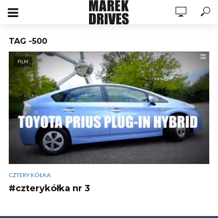
TAG -500
FILM
CZTERY KÓŁKA
#czterykółka nr 3