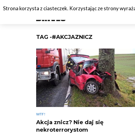
Strona korzysta z ciasteczek. Korzystając ze strony wyra
#C
TAG -#AKCJAZNICZ
WTF!
Akcja znicz? Nie daj się
nekroterrorystom