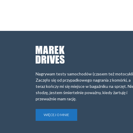
Nagrywam testy samochodów (czasem też motocykli
Zaczęło się od przypadkowego nagrania z komórki, a
teraz kończy mi się miejsce w bagażniku na sprzęt. Ni
słodzę, jestem śmiertelnie poważny, kiedy żartuję i
przeważnie mam rację.
WIĘCEJ O MNIE