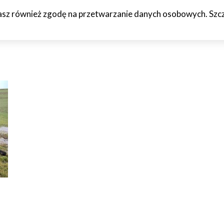
żasz również zgodę na przetwarzanie danych osobowych. Szcze
HCETO
CZTERY KÓŁKA
JAZDA PRÓBNA
WTF!
O M