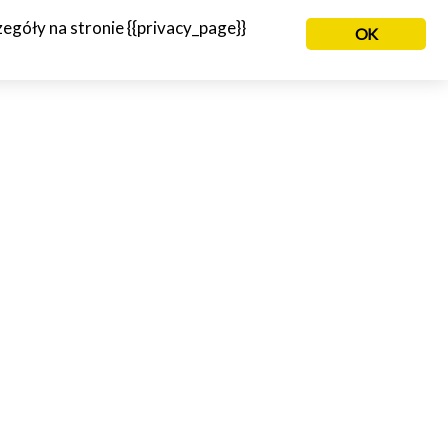
góły na stronie {{privacy_page}}
OK
NIE