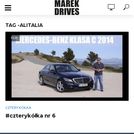
TAG -ALITALIA
FILM
CZTERY KÓŁKA
#czterykółka nr 6