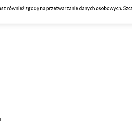
żasz również zgodę na przetwarzanie danych osobowych. Szcze
HCETO
CZTERY KÓŁKA
JAZDA PRÓBNA
WTF!
O M
u