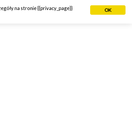
góły na stronie {{privacy_page}}
OK
NIE