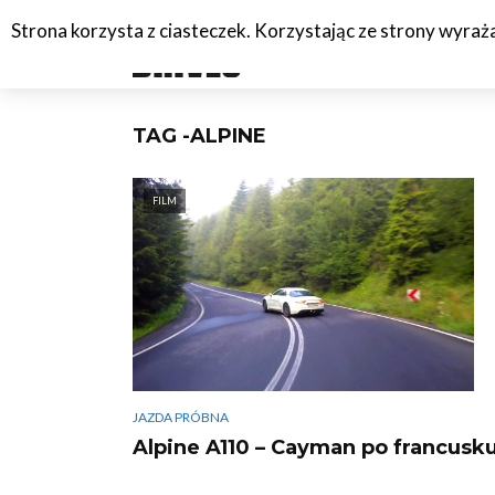
Strona korzysta z ciasteczek. Korzystając ze strony wyra
#C
TAG -ALPINE
FILM
JAZDA PRÓBNA
Alpine A110 – Cayman po francusk