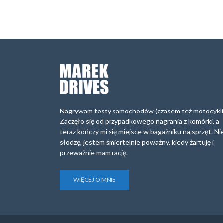
Nagrywam testy samochodów (czasem też motocykli
Zaczęło się od przypadkowego nagrania z komórki, a
teraz kończy mi się miejsce w bagażniku na sprzęt. Ni
słodzę, jestem śmiertelnie poważny, kiedy żartuję i
przeważnie mam rację.
WIĘCEJ O MNIE