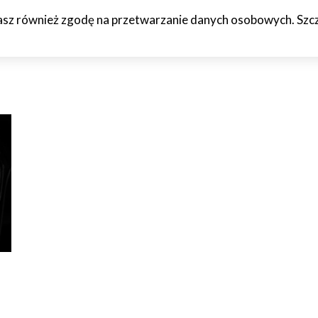
żasz również zgodę na przetwarzanie danych osobowych. Szcze
HCETO
CZTERY KÓŁKA
JAZDA PRÓBNA
WTF!
O M