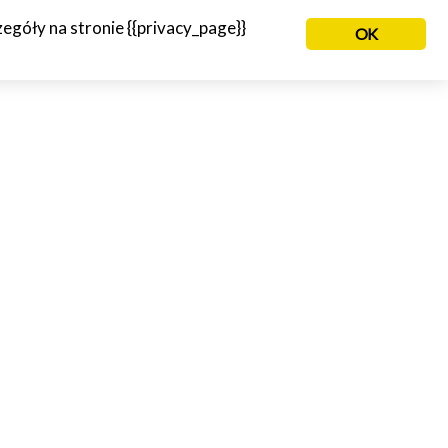
góły na stronie {{privacy_page}}
OK
NIE