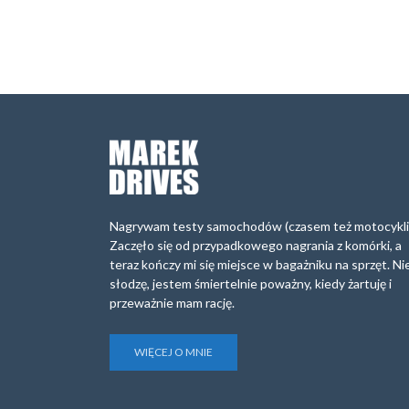
Nagrywam testy samochodów (czasem też motocykli
Zaczęło się od przypadkowego nagrania z komórki, a
teraz kończy mi się miejsce w bagażniku na sprzęt. Ni
słodzę, jestem śmiertelnie poważny, kiedy żartuję i
przeważnie mam rację.
WIĘCEJ O MNIE