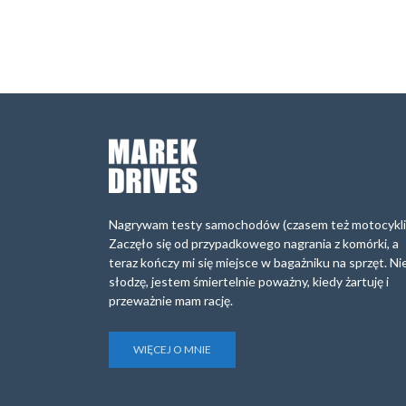
Nagrywam testy samochodów (czasem też motocykli
Zaczęło się od przypadkowego nagrania z komórki, a
teraz kończy mi się miejsce w bagażniku na sprzęt. Ni
słodzę, jestem śmiertelnie poważny, kiedy żartuję i
przeważnie mam rację.
WIĘCEJ O MNIE