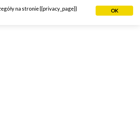
góły na stronie {{privacy_page}}
OK
NIE