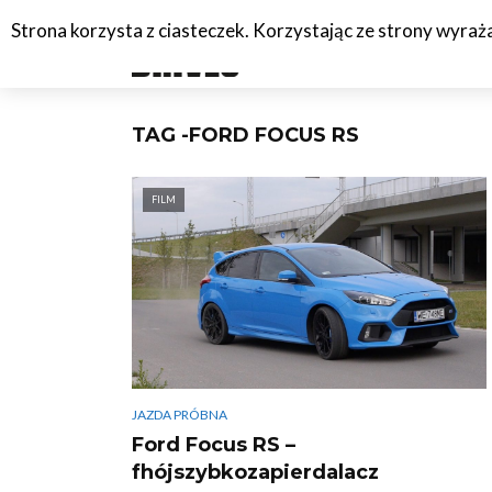
Strona korzysta z ciasteczek. Korzystając ze strony wyra
#C
TAG -FORD FOCUS RS
FILM
JAZDA PRÓBNA
Ford Focus RS –
fhójszybkozapierdalacz