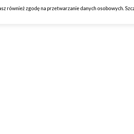
żasz również zgodę na przetwarzanie danych osobowych. Szcze
HCETO
CZTERY KÓŁKA
JAZDA PRÓBNA
WTF!
O M