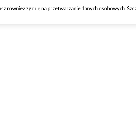
żasz również zgodę na przetwarzanie danych osobowych. Szcze
HCETO
CZTERY KÓŁKA
JAZDA PRÓBNA
WTF!
O M