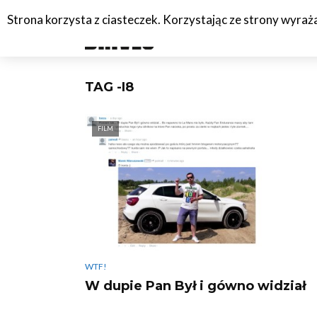
Strona korzysta z ciasteczek. Korzystając ze strony wyra
#C
TAG -I8
FILM
WTF!
W dupie Pan Był i gówno widział