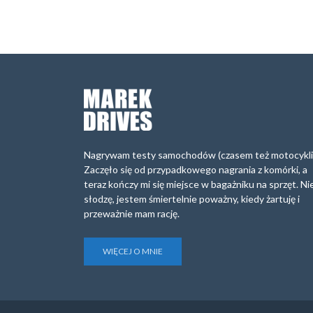
Nagrywam testy samochodów (czasem też motocykli
Zaczęło się od przypadkowego nagrania z komórki, a
teraz kończy mi się miejsce w bagażniku na sprzęt. Ni
słodzę, jestem śmiertelnie poważny, kiedy żartuję i
przeważnie mam rację.
WIĘCEJ O MNIE