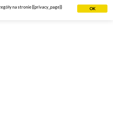
góły na stronie {{privacy_page}}
OK
NIE