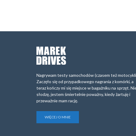
Nagrywam testy samochodów (czasem też motocykli
Zaczęło się od przypadkowego nagrania z komórki, a
teraz kończy mi się miejsce w bagażniku na sprzęt. Ni
słodzę, jestem śmiertelnie poważny, kiedy żartuję i
przeważnie mam rację.
WIĘCEJ O MNIE