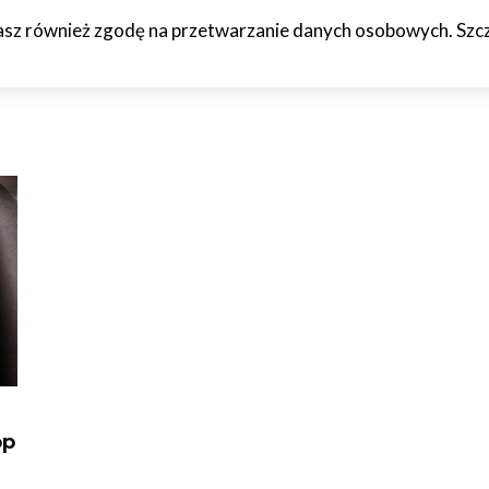
żasz również zgodę na przetwarzanie danych osobowych. Szcze
HCETO
CZTERY KÓŁKA
JAZDA PRÓBNA
WTF!
O M
op