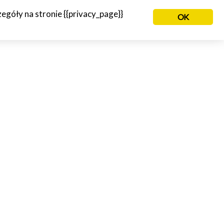
góły na stronie {{privacy_page}}
OK
NIE