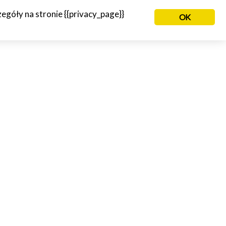
góły na stronie {{privacy_page}}
OK
NIE