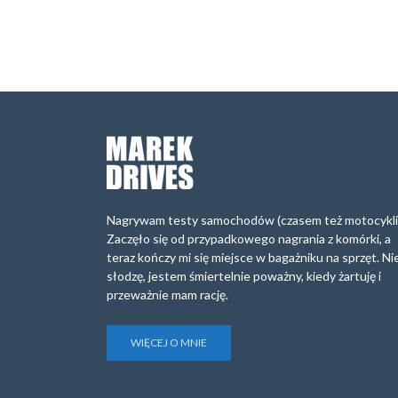
Nagrywam testy samochodów (czasem też motocykli
Zaczęło się od przypadkowego nagrania z komórki, a
teraz kończy mi się miejsce w bagażniku na sprzęt. Ni
słodzę, jestem śmiertelnie poważny, kiedy żartuję i
przeważnie mam rację.
WIĘCEJ O MNIE