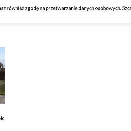
żasz również zgodę na przetwarzanie danych osobowych. Szcze
HCETO
CZTERY KÓŁKA
JAZDA PRÓBNA
WTF!
O M
ok