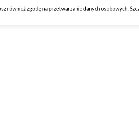
żasz również zgodę na przetwarzanie danych osobowych. Szcze
HCETO
CZTERY KÓŁKA
JAZDA PRÓBNA
WTF!
O M