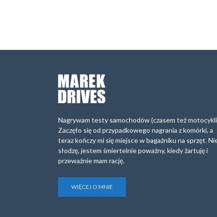
Nagrywam testy samochodów (czasem też motocykli
Zaczęło się od przypadkowego nagrania z komórki, a
teraz kończy mi się miejsce w bagażniku na sprzęt. Ni
słodzę, jestem śmiertelnie poważny, kiedy żartuję i
przeważnie mam rację.
WIĘCEJ O MNIE