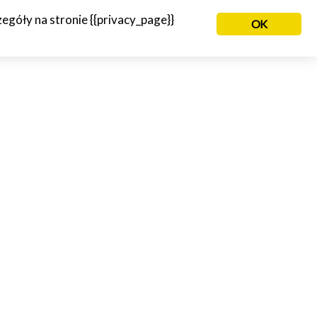
góły na stronie {{privacy_page}}
OK
NIE