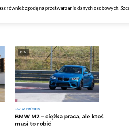
żasz również zgodę na przetwarzanie danych osobowych. Szcze
HCETO
CZTERY KÓŁKA
JAZDA PRÓBNA
WTF!
O M
FILM
JAZDA PRÓBNA
BMW M2 – ciężka praca, ale ktoś
musi to robić