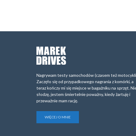
Nagrywam testy samochodów (czasem też motocykli
Zaczęło się od przypadkowego nagrania z komórki, a
teraz kończy mi się miejsce w bagażniku na sprzęt. Ni
słodzę, jestem śmiertelnie poważny, kiedy żartuję i
przeważnie mam rację.
WIĘCEJ O MNIE