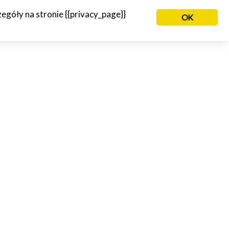
góły na stronie {{privacy_page}}
OK
NIE