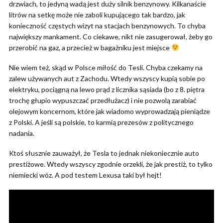
drzwiach, to jedyną wadą jest duży silnik benzynowy. Kilkanaście
litrów na setkę może nie zaboli kupującego tak bardzo, jak
konieczność częstych wizyt na stacjach benzynowych. To chyba
największy mankament. Co ciekawe, nikt nie zasugerował, żeby go
przerobić na gaz, a przecież w bagażniku jest miejsce
Nie wiem też, skąd w Polsce miłość do Tesli. Chyba czekamy na
zalew używanych aut z Zachodu. Wtedy wszyscy kupią sobie po
elektryku, pociągną na lewo prąd z licznika sąsiada (bo z 8. piętra
trochę głupio wypuszczać przedłużacz) i nie pozwolą zarabiać
olejowym koncernom, które jak wiadomo wyprowadzają pieniądze
z Polski. A jeśli są polskie, to karmią prezesów z politycznego
nadania.
Ktoś słusznie zauważył, że Tesla to jednak niekoniecznie auto
prestiżowe. Wtedy wszyscy zgodnie orzekli, że jak prestiż, to tylko
niemiecki wóz. A pod testem Lexusa taki był hejt!