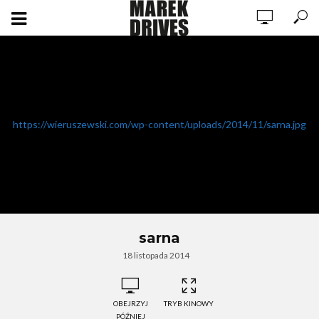
https://wieruszewski.com/wp-content/uploads/2014/11/sarna.jpg
sarna
18 listopada 2014
OBEJRZYJ
TRYB KINOWY
PÓŹNIEJ