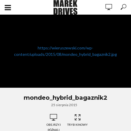
https://wieruszewski.com/wp-
content/uploads/2015/08/mondeo_hybrid_bagaznik2.jpg
mondeo_hybrid_bagaznik2
25 sierpnia 2015
OBEJRZYJ
TRYB KINOWY
PÓŹNIEJ