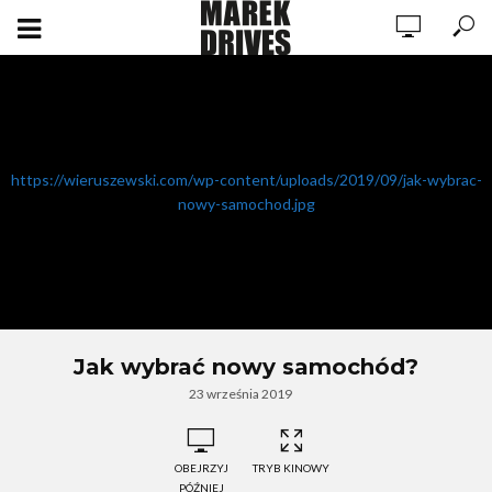
https://wieruszewski.com/wp-content/uploads/2019/09/jak-wybrac-
nowy-samochod.jpg
Jak wybrać nowy samochód?
23 września 2019
OBEJRZYJ
TRYB KINOWY
PÓŹNIEJ