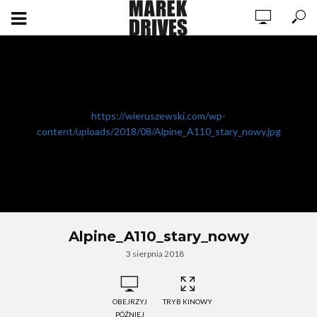
https://wieruszewski.com/wp-
content/uploads/2018/08/Alpine_A110_stary_nowy.jpg
Alpine_A110_stary_nowy
3 sierpnia 2018
OBEJRZYJ
TRYB KINOWY
PÓŹNIEJ