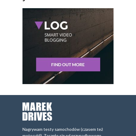
Nagrywam testy samochodów (czasem też
motocykli). Zaczęło się od przypadkowego