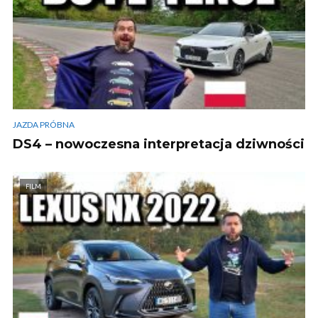
JAZDA PRÓBNA
DS4 – nowoczesna interpretacja dziwności
FILM