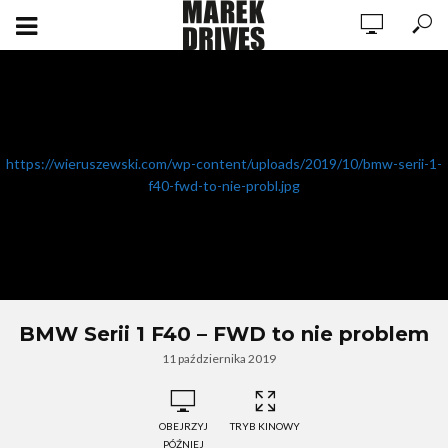
https://wieruszewski.com/wp-content/uploads/2019/10/bmw-serii-1-
f40-fwd-to-nie-probl.jpg
BMW Serii 1 F40 – FWD to nie problem
11 października 2019
OBEJRZYJ
TRYB KINOWY
PÓŹNIEJ