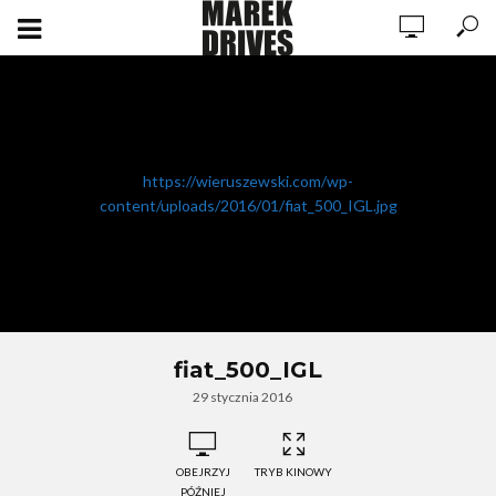
https://wieruszewski.com/wp-
content/uploads/2016/01/fiat_500_IGL.jpg
fiat_500_IGL
29 stycznia 2016
OBEJRZYJ
TRYB KINOWY
PÓŹNIEJ