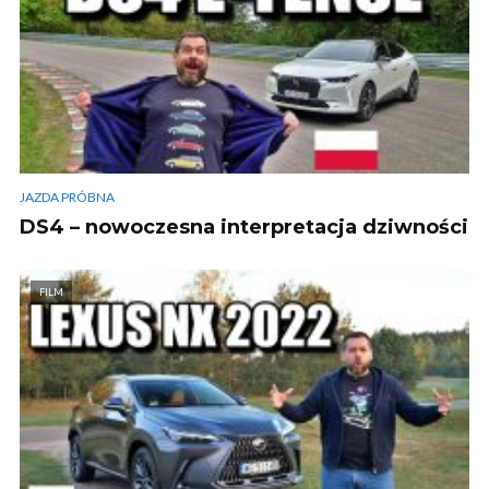
JAZDA PRÓBNA
DS4 – nowoczesna interpretacja dziwności
FILM