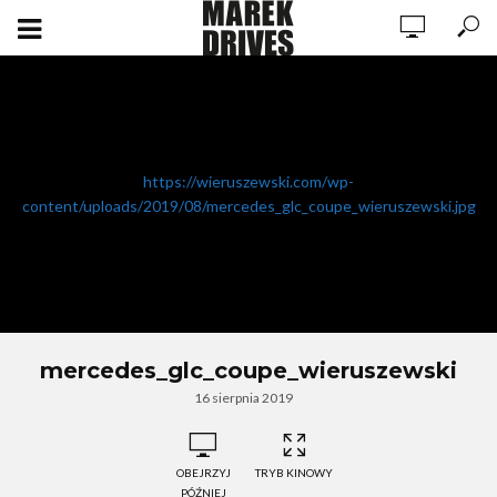
https://wieruszewski.com/wp-
content/uploads/2019/08/mercedes_glc_coupe_wieruszewski.jpg
mercedes_glc_coupe_wieruszewski
16 sierpnia 2019
OBEJRZYJ
TRYB KINOWY
PÓŹNIEJ