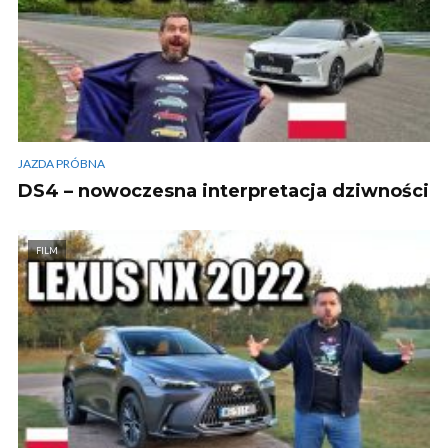
JAZDA PRÓBNA
DS4 – nowoczesna interpretacja dziwności
FILM