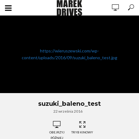
https://wieruszewski.com/wp-
content/uploads/2016/09/suzuki_baleno_test.jpg
suzuki_baleno_test
22 września 2016
OBEJRZYJ
TRYB KINOWY
PÓŹNIEJ