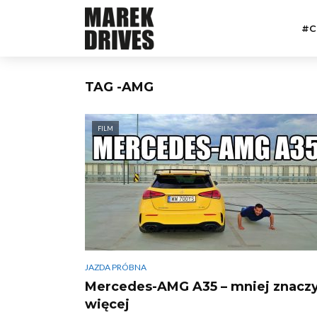
#C
TAG -AMG
FILM
JAZDA PRÓBNA
Mercedes-AMG A35 – mniej znacz
więcej