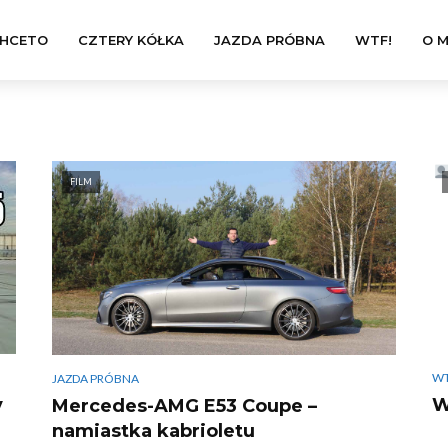
HCETO
CZTERY KÓŁKA
JAZDA PRÓBNA
WTF!
O M
FILM
WT
JAZDA PRÓBNA
W
y
Mercedes-AMG E53 Coupe –
namiastka kabrioletu