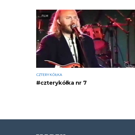
FILM
CZTERY KÓŁKA
#czterykółka nr 7