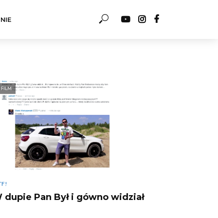
NIE
FILM
F!
 dupie Pan Był i gówno widział