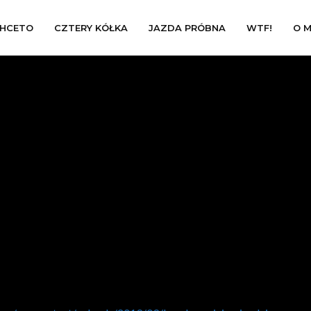
HCETO
CZTERY KÓŁKA
JAZDA PRÓBNA
WTF!
O M