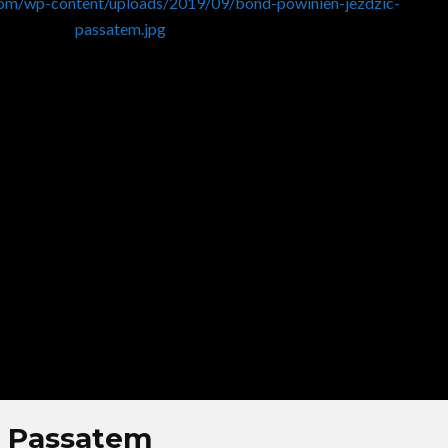
com/wp-content/uploads/2019/09/bond-powinien-jezdzic-
passatem.jpg
ć Passatem