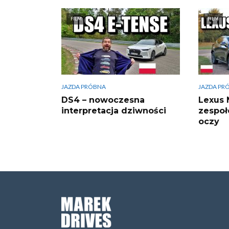
FILM
FILM
JAZDA PRÓBNA
JAZDA PR
DS4 – nowoczesna
Lexus 
interpretacja dziwności
zespoł
oczy