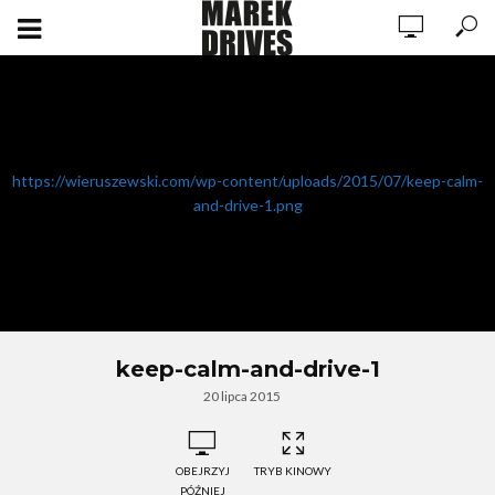
https://wieruszewski.com/wp-content/uploads/2015/07/keep-calm-
and-drive-1.png
keep-calm-and-drive-1
20 lipca 2015
OBEJRZYJ
TRYB KINOWY
PÓŹNIEJ