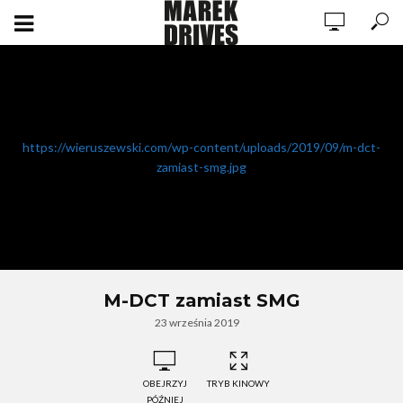
https://wieruszewski.com/wp-content/uploads/2019/09/m-dct-
zamiast-smg.jpg
M-DCT zamiast SMG
23 września 2019
OBEJRZYJ
TRYB KINOWY
PÓŹNIEJ