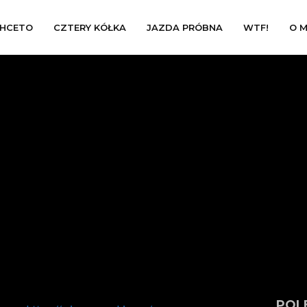
HCETO
CZTERY KÓŁKA
JAZDA PRÓBNA
WTF!
O M
POL