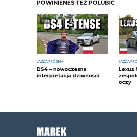
POWINIENEŚ TEŻ POLUBIĆ
FILM
FILM
JAZDA PRÓBNA
JAZDA PR
DS4 – nowoczesna
Lexus 
interpretacja dziwności
zespoł
oczy