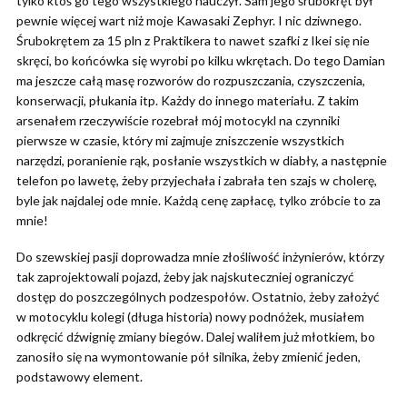
tylko ktoś go tego wszystkiego nauczył. Sam jego śrubokręt był
pewnie więcej wart niż moje Kawasaki Zephyr. I nic dziwnego.
Śrubokrętem za 15 pln z Praktikera to nawet szafki z Ikei się nie
skręci, bo końcówka się wyrobi po kilku wkrętach. Do tego Damian
ma jeszcze całą masę rozworów do rozpuszczania, czyszczenia,
konserwacji, płukania itp. Każdy do innego materiału. Z takim
arsenałem rzeczywiście rozebrał mój motocykl na czynniki
pierwsze w czasie, który mi zajmuje zniszczenie wszystkich
narzędzi, poranienie rąk, posłanie wszystkich w diabły, a następnie
telefon po lawetę, żeby przyjechała i zabrała ten szajs w cholerę,
byle jak najdalej ode mnie. Każdą cenę zapłacę, tylko zróbcie to za
mnie!
Do szewskiej pasji doprowadza mnie złośliwość inżynierów, którzy
tak zaprojektowali pojazd, żeby jak najskuteczniej ograniczyć
dostęp do poszczególnych podzespołów. Ostatnio, żeby założyć
w motocyklu kolegi (długa historia) nowy podnóżek, musiałem
odkręcić dźwignię zmiany biegów. Dalej waliłem już młotkiem, bo
zanosiło się na wymontowanie pół silnika, żeby zmienić jeden,
podstawowy element.