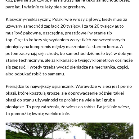
parę lat. I właśnie tu leży pies pogrzebany.
Klasyczny-nieklasyczny, Polak rwie włosy z głowy, kiedy musi za
używany samochód zapłacić 20 tysięcy. I za te 20 tysięcy auto
musi być pakowne, oszczędne, prestiżowe i w stanie tip-
top. Często kończy się wydaniem wszystkich zaoszczędzonych
pieniędzy na kompromis między marzeniami a stanem konta. A
potem zaczynają się schody, bo samochód dziś może być w dobrym
stanie technicznym, ale za kilkanaście tysięcy kilometrów coś może
się zepsuć. I wtedy trzeba wydać pieniądze na mechanika, części,
albo odpukać robić to samemu.
Pieniądze to największy ogranicznik. Wprawdzie w sieci jest pełno
okazji, które kosztują grosze, ale doprowadzenie później takiej
okazji do stanu używalności to projekt na wiele lat i grube
pieniądze. To przy założeniu, że wiesz co robisz. Bo jeśli nie wiesz,
to pomnóż tę kwotę wielokrotnie.