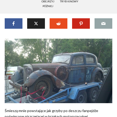
OBEJRZYJ
TRYB KINOWY
PÓŹNIEJ
Śmieszą mnie powstające jak grzyby po deszczu fanpejdże
poświęcone niszczejącej w krzakach motoryzacyjnej