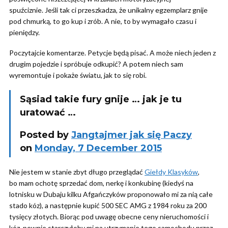
spuźciznie. Jeśli tak ci przeszkadza, że unikalny egzemplarz gnije
pod chmurką, to go kup i zrób. A nie, to by wymagało czasu i
pieniędzy.
Poczytajcie komentarze. Petycje będą pisać. A może niech jeden z
drugim pojedzie i spróbuje odkupić? A potem niech sam
wyremontuje i pokaże światu, jak to się robi.
Sąsiad takie fury gnije … jak je tu
uratować …
Posted by
Jangtajmer jak się Paczy
on
Monday, 7 December 2015
Nie jestem w stanie zbyt długo przeglądać
Giełdy Klasyków
,
bo mam ochotę sprzedać dom, nerkę i konkubinę (kiedyś na
lotnisku w Dubaju kilku Afgańczyków proponowało mi za nią całe
stado kóz), a następnie kupić 500 SEC AMG z 1984 roku za 200
tysięcy złotych. Biorąc pod uwagę obecne ceny nieruchomości i
kóz, pewnie starczyłoby mi na utrzymanie tego samochodu przez