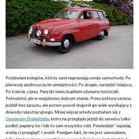
Podziwiam kolegów, którzy sami naprawiają swoje samochody. Po
pierwszę zazdroszczę im umiejętności. Po drugie, narzędzi i miejsca.
Po trzecie, czasu. Parę lat temu kupiłem używany motocykl.
Pełnoletni, ale w wyjątkowo dobrym stanie. Przez półtora sezonu
jeździł bez zarzutu, ale potem powoli dogonił go wiek wynikający z
dowodu rejestracyjnego. Mniej więcej wtedy poznałem się z
Damianem Śmigielskim
, który na przeglądy jeździ do serwisu tylko
podbić papiery, bo i tak to sam wszystko robi. Powiedział “wpadaj,
zrobię ci przegląd”. I zrobił. Pomijam fakt, że nie jest samoukiem,