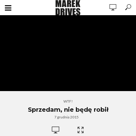
WTF!
Sprzedam, nie będę robił
7 grudnia 2015