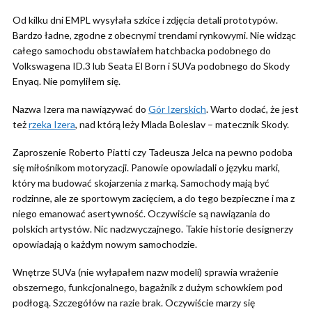
Od kilku dni EMPL wysyłała szkice i zdjęcia detali prototypów.
Bardzo ładne, zgodne z obecnymi trendami rynkowymi. Nie widząc
całego samochodu obstawiałem hatchbacka podobnego do
Volkswagena ID.3 lub Seata El Born i SUVa podobnego do Skody
Enyaq. Nie pomyliłem się.
Nazwa Izera ma nawiązywać do
Gór Izerskich
. Warto dodać, że jest
też
rzeka Izera
, nad którą leży Mlada Boleslav – matecznik Skody.
Zaproszenie Roberto Piatti czy Tadeusza Jelca na pewno podoba
się miłośnikom motoryzacji. Panowie opowiadali o języku marki,
który ma budować skojarzenia z marką. Samochody mają być
rodzinne, ale ze sportowym zacięciem, a do tego bezpieczne i ma z
niego emanować asertywność. Oczywiście są nawiązania do
polskich artystów. Nic nadzwyczajnego. Takie historie designerzy
opowiadają o każdym nowym samochodzie.
Wnętrze SUVa (nie wyłapałem nazw modeli) sprawia wrażenie
obszernego, funkcjonalnego, bagażnik z dużym schowkiem pod
podłogą. Szczegółów na razie brak. Oczywiście marzy się