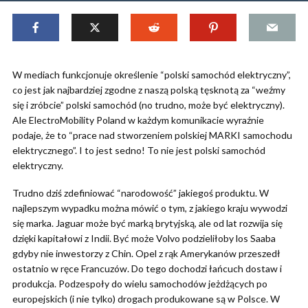
W mediach funkcjonuje określenie “polski samochód elektryczny”,
co jest jak najbardziej zgodne z naszą polską tęsknotą za “weźmy
się i zróbcie” polski samochód (no trudno, może być elektryczny).
Ale ElectroMobility Poland w każdym komunikacie wyraźnie
podaje, że to “prace nad stworzeniem polskiej MARKI samochodu
elektrycznego”. I to jest sedno! To nie jest polski samochód
elektryczny.
Trudno dziś zdefiniować “narodowość” jakiegoś produktu. W
najlepszym wypadku można mówić o tym, z jakiego kraju wywodzi
się marka. Jaguar może być marką brytyjską, ale od lat rozwija się
dzięki kapitałowi z Indii. Być może Volvo podzieliłoby los Saaba
gdyby nie inwestorzy z Chin. Opel z rąk Amerykanów przeszedł
ostatnio w ręce Francuzów. Do tego dochodzi łańcuch dostaw i
produkcja. Podzespoły do wielu samochodów jeżdżących po
europejskich (i nie tylko) drogach produkowane są w Polsce. W