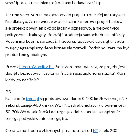
współpraca z uczelniami, ośrodkami badawczymi, itp.
Jestem sceptycznie nastawiony do projektu polskiej motoryzacji.
Nie dlatego, że nie wierzę w polskich inżynierów i projektantów,
ale projekt powinien być opłacalny biznesowo, a nie być tylko
politycznie atrakcyjny. Rozwój i produkcja samochodu to miliardy.
Potem marketing, sprzedaż. Trzeba sprzedawać dziesiątki, setki
tysięcy egzemplarzy, żeby biznes się zwrócił. Podobno Izera ma być
produktem globalnym.
Prezes
ElectroMobility PL
Piotr Zaremba twierdzi, że projekt jest
dopięty biznesowo i czeka na “naciśnięcie zielonego guzika”. Kto i
kiedy go naciśnie?
P.S.
Na stronie
izera.pl
są podstawowe dane: 0-100 km/h w mniej niż 8
sekund, zasięg 400 km wg WLTP. Czyli akumulatory o pojemności
50-70 kWh w zależności od tego, jak dobre będzie zarządzanie
energią, odzyskiwanie energii, itp.
Cena samochodu o zbliżonych parametrach od
Kii
to ok. 200