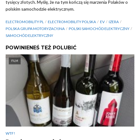
tysięcy złotych. Myślę, że na tym kończą się marzenia Polaków o
polskim samochodzie elektrycznym.
ELECTROMOBILITY PL
ELECTROMOBILITY POLSKA
EV
IZERA
POLSKA GRUPA MOTORYZACYJNA
POLSKI SAMOCHÓD ELEKTRYCZNY
SAMOCHÓD ELEKTRYCZNY
POWINIENEŚ TEŻ POLUBIĆ
FILM
WTF!