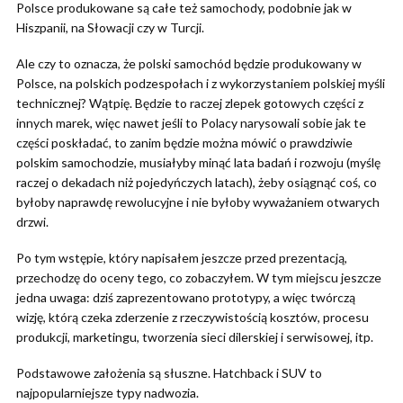
Polsce produkowane są całe też samochody, podobnie jak w
Hiszpanii, na Słowacji czy w Turcji.
Ale czy to oznacza, że polski samochód będzie produkowany w
Polsce, na polskich podzespołach i z wykorzystaniem polskiej myśli
technicznej? Wątpię. Będzie to raczej zlepek gotowych części z
innych marek, więc nawet jeśli to Polacy narysowali sobie jak te
części poskładać, to zanim będzie można mówić o prawdziwie
polskim samochodzie, musiałyby minąć lata badań i rozwoju (myślę
raczej o dekadach niż pojedyńczych latach), żeby osiągnąć coś, co
byłoby naprawdę rewolucyjne i nie byłoby wyważaniem otwarych
drzwi.
Po tym wstępie, który napisałem jeszcze przed prezentacją,
przechodzę do oceny tego, co zobaczyłem. W tym miejscu jeszcze
jedna uwaga: dziś zaprezentowano prototypy, a więc twórczą
wizję, którą czeka zderzenie z rzeczywistością kosztów, procesu
produkcji, marketingu, tworzenia sieci dilerskiej i serwisowej, itp.
Podstawowe założenia są słuszne. Hatchback i SUV to
najpopularniejsze typy nadwozia.