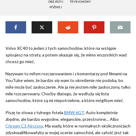
OBEJRZYJ
TRYB KINOWY
PÓŹNIEJ
Volvo XC40 to jeden z tych samochodów, które na wstępie
spisujesz na straty, a potem okazuje się, że mimo wszystkich wad
chcesz go mieć.
Nazywam to miłym rozczarowaniem i z komentarzy pod filmami na
YouTube wiem, że bardzo się wam to określenie nie podoba, bo
miłe może być zaskoczenie. Ale ja nie jestem mile zaskoczony, tylko
mile rozczarowany. Choćby dlatego, że wydłuża się lista
samochodów, które są mi niepotrzebne, a które mógłbym mieć.
Piszę te słowa z tylnego fotela
BMW 6GT
. Auto kompletnie
zbędne, ale bardzo wygodne, eleganckie, przestronne… Albo
Citroen C3 Aircross
. Ma wady, które w normalnych okolicznościach
zdyskwalifikowałyby w mojej ocenie samochód, ale całość jest tak