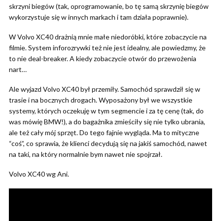
skrzyni biegów (tak, oprogramowanie, bo tę samą skrzynię biegów
wykorzystuje się w innych markach i tam działa poprawnie).
W Volvo XC40 drażnią mnie małe niedoróbki, które zobaczycie na
filmie. System inforozrywki też nie jest idealny, ale powiedzmy, że
to nie deal-breaker. A kiedy zobaczycie otwór do przewożenia
nart…
Ale wyjazd Volvo XC40 był przemiły. Samochód sprawdził się w
trasie i na bocznych drogach. Wyposażony był we wszystkie
systemy, których oczekuję w tym segmencie i za tę cenę (tak, do
was mówię BMW!), a do bagażnika zmieściły się nie tylko ubrania,
ale też cały mój sprzęt. Do tego fajnie wygląda. Ma to mityczne
“coś”, co sprawia, że klienci decydują się na jakiś samochód, nawet
na taki, na który normalnie bym nawet nie spojrzał.
Volvo XC40 wg Ani.