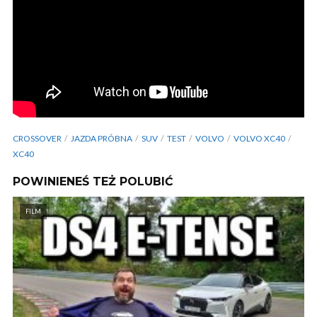
CROSSOVER
JAZDA PRÓBNA
SUV
TEST
VOLVO
VOLVO XC40
XC40
POWINIENEŚ TEŻ POLUBIĆ
FILM