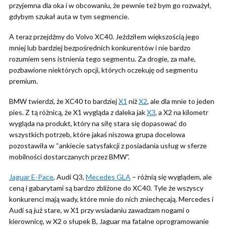
przyjemna dla oka i w obcowaniu, że pewnie też bym go rozważył,
gdybym szukał auta w tym segmencie.
A teraz przejdźmy do Volvo XC40. Jeździłem większością jego
mniej lub bardziej bezpośrednich konkurentów i nie bardzo
rozumiem sens istnienia tego segmentu. Za drogie, za małe,
pozbawione niektórych opcji, których oczekuję od segmentu
premium.
BMW twierdzi, że XC40 to bardziej
X1
niż
X2
, ale dla mnie to jeden
pies. Z tą różnicą, że X1 wygląda z daleka jak
X3
, a X2 na kilometr
wygląda na produkt, który na siłę stara się dopasować do
wszystkich potrzeb, które jakaś niszowa grupa docelowa
pozostawiła w “ankiecie satysfakcji z posiadania usług w sferze
mobilności dostarczanych przez BMW”.
Jaguar E-Pace
, Audi Q3,
Mecedes GLA
– różnią się wyglądem, ale
ceną i gabarytami są bardzo zbliżone do XC40. Tyle że wszyscy
konkurenci mają wady, które mnie do nich zniechęcają. Mercedes i
Audi są już stare, w X1 przy wsiadaniu zawadzam nogami o
kierownicę, w X2 o słupek B, Jaguar ma fatalne oprogramowanie